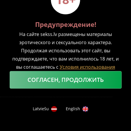
Предупреждение!
На сайте sekss.lv размещены материалы
эротического и сексуального характера.
0
503
ПОДСКАЗКИ
Продолжая использовать этот сайт, вы
13 СОВЕТОВ, КАК ДОБИТЬСЯ
подтверждаете, что вам исполнилось 18 лет, и
БОЛЕЕ СИЛЬНОЙ ЭРЕКЦИИ И
вы соглашаетесь с
Условия использования
СОХРАНИТЬ ЕЕ ДОЛЬШЕ
СОГЛАСЕН, ПРОДОЛЖИТЬ
СЛУШАТЬ В АУДИО-ФОРМАТЕ
Е
Latviešu
English
сли у вас есть пенис, то вы знаете, что
0
иногда он бывает немного