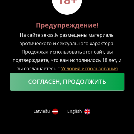
Предупреждение!
На сайте sekss.lv размещены материалы
эротического и сексуального характера.
Продолжая использовать этот сайт, вы
0
1429
АКТУАЛЬНОЕ
ПОДСКАЗКИ
подтверждаете, что вам исполнилось 18 лет, и
20 ВИДОВ ПЕНИСОВ – ЧТО
вы соглашаетесь с
Условия использования
ДЕЛАТЬ С КАЖДЫМ ИЗ НИХ
СОГЛАСЕН, ПРОДОЛЖИТЬ
СЛУШАТЬ В АУДИО-ФОРМАТЕ
Latviešu
English
Мужские пенисы, как снежинки, абсолютно
0
уникальны. Как пишет
womenshealthmag.com
: «Все