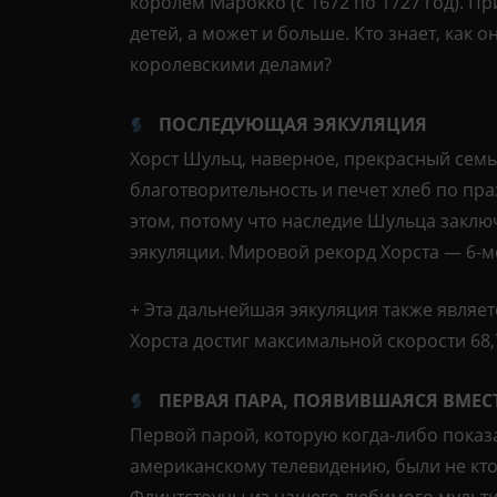
королем Марокко (с 1672 по 1727 год). Пр
детей, а может и больше. Кто знает, как 
королевскими делами?
ПОСЛЕДУЮЩАЯ ЭЯКУЛЯЦИЯ
Хорст Шульц, наверное, прекрасный семь
благотворительность и печет хлеб по пр
этом, потому что наследие Шульца заклю
эякуляции. Мировой рекорд Хорста — 6-м
+ Эта дальнейшая эякуляция также являе
Хорста достиг максимальной скорости 68,
ПЕРВАЯ ПАРА, ПОЯВИВШАЯСЯ ВМЕС
Первой парой, которую когда-либо показа
американскому телевидению, были не кто
Флинтстоуны из нашего любимого мульти