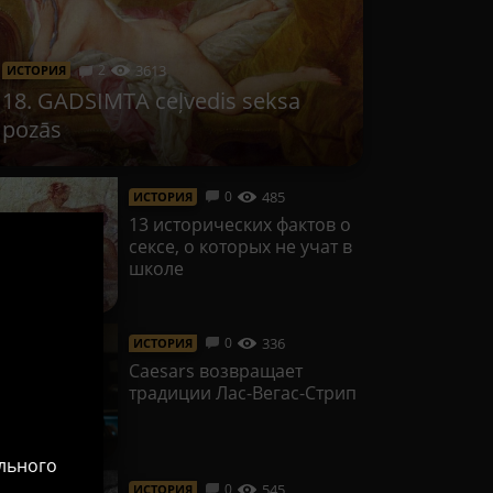
2
3613
ИСТОРИЯ
18. GADSIMTA ceļvedis seksa
pozās
485
0
ИСТОРИЯ
13 исторических фактов о
сексе, о которых не учат в
школе
336
0
ИСТОРИЯ
Caesars возвращает
традиции Лас-Вегас-Стрип
ального
545
0
ИСТОРИЯ