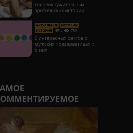
головокружительных
эротических истории
АКТУАЛЬНОЕ
ИСТОРИИ
782
0
ИСТОРИЯ
6 интересных фактов о
мужских презервативах и
о них
САМОЕ
КОММЕНТИРУЕМОЕ