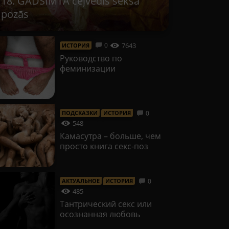
18. GADSIMTA ceļvedis seksa
pozās
7643
0
ИСТОРИЯ
Руководство по
феминизации
0
ПОДСКАЗКИ
ИСТОРИЯ
548
Камасутра – больше, чем
просто книга секс-поз
0
АКТУАЛЬНОЕ
ИСТОРИЯ
485
Тантрический секс или
осознанная любовь