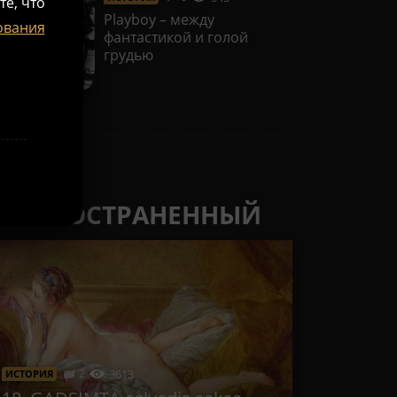
те, что
Playboy – между
ования
фантастикой и голой
грудью
САМЫЙ
РАСПРОСТРАНЕННЫЙ
2
3613
ИСТОРИЯ