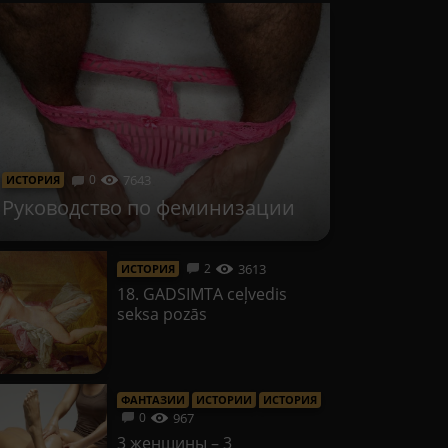
0
7643
ИСТОРИЯ
Руководство по феминизации
3613
2
ИСТОРИЯ
18. GADSIMTA ceļvedis
seksa pozās
ФАНТАЗИИ
ИСТОРИИ
ИСТОРИЯ
967
0
3 женщины – 3