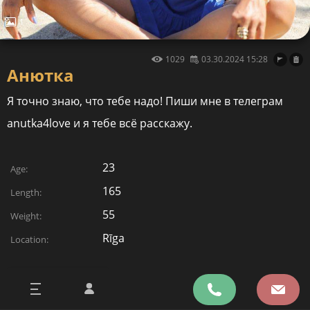
1
1029
03.30.2024 15:28
Анютка
Я точно знаю, что тебе надо! Пиши мне в телеграм
anutka4love и я тебе всё расскажу.
23
Age:
165
Length:
55
Weight:
Rīga
Location:
20******