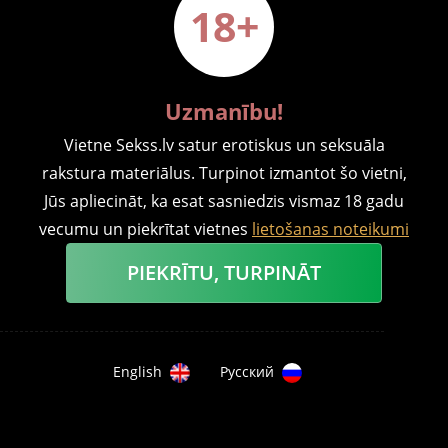
18+
Uzmanību!
Vietne Sekss.lv satur erotiskus un seksuāla
1
435
AKTUALITĀTES
rakstura materiālus. Turpinot izmantot šo vietni,
EKSPERTU VIEDOKLIS: PASTĀV
Jūs apliecināt, ka esat sasniedzis vismaz 18 gadu
VIENS VĀRDS, KAS VAR IZJAUKT
vecumu un piekrītat vietnes
lietošanas noteikumi
ATTIECĪBAS
PIEKRĪTU, TURPINĀT
KLAUSĪTIES AUDIO FORMĀTĀ
J
English
Русский
ūs ieplānojat regulārus randiņu vakarus kopā ar
1
savu partneri, novērtējat viņa mazos ikdienas